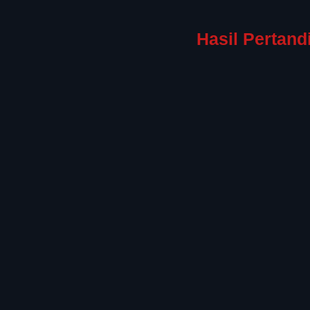
Search
for:
Hasil Pertand