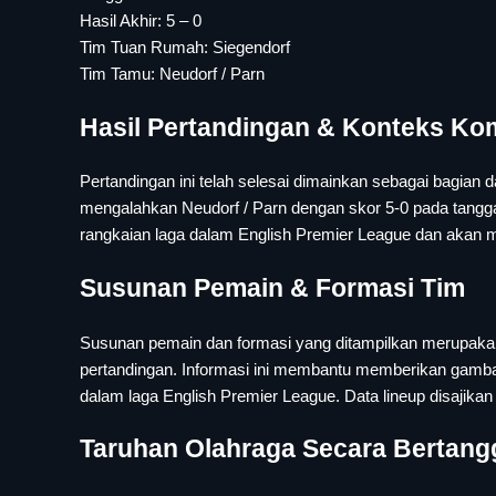
Hasil Akhir: 5 – 0
Tim Tuan Rumah: Siegendorf
Tim Tamu: Neudorf / Parn
Hasil Pertandingan & Konteks Kom
Pertandingan ini telah selesai dimainkan sebagai bagian d
mengalahkan Neudorf / Parn dengan skor 5-0 pada tanggal 
rangkaian laga dalam English Premier League dan akan 
Susunan Pemain & Formasi Tim
Susunan pemain dan formasi yang ditampilkan merupakan
pertandingan. Informasi ini membantu memberikan gambar
dalam laga English Premier League. Data lineup disajikan 
Taruhan Olahraga Secara Bertan