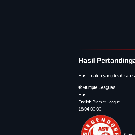
Hasil Pertanding
Hasil match yang telah seles
⚽
Multiple Leagues
Hasil
English Premier League
18/04 00:00
Siege