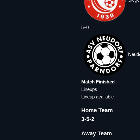
5
–
0
Neudo
Match Finished
Lineups
Lineup available
Home Team
3-5-2
Away Team