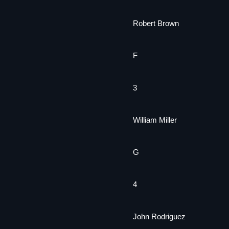
Robert Brown
F
3
William Miller
G
4
John Rodriguez