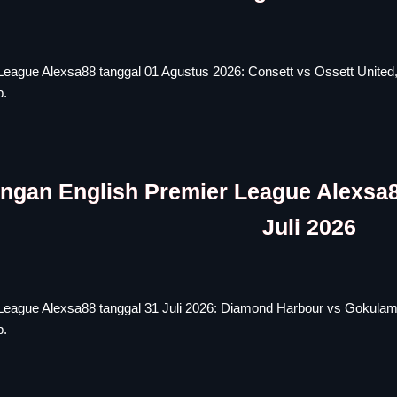
 League Alexsa88 tanggal 01 Agustus 2026: Consett vs Ossett United
p.
dingan English Premier League Alexs
Juli 2026
 League Alexsa88 tanggal 31 Juli 2026: Diamond Harbour vs Gokulam
p.