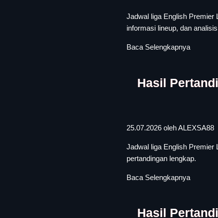
Jadwal liga English Premie
informasi lineup, dan analisi
Baca Selengkapnya
Hasil Pertand
25.07.2026
oleh
ALEXSA88
Jadwal liga English Premier 
pertandingan lengkap.
Baca Selengkapnya
Hasil Pertand