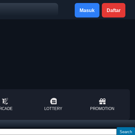
Masuk
Daftar
RCADE
LOTTERY
PROMOTION
Search