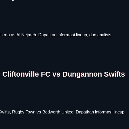
Hikma vs Al Nejmeh. Dapatkan informasi lineup, dan analisis
 Cliftonville FC vs Dungannon Swifts
 Swifts, Rugby Town vs Bedworth United. Dapatkan informasi lineup,