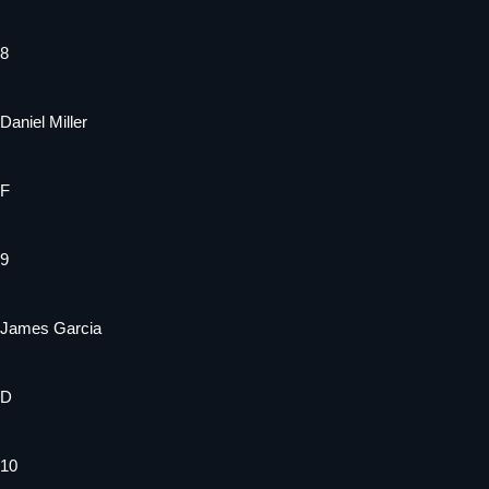
8
Daniel Miller
F
9
James Garcia
D
10