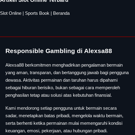
Artikel Slot Online Terbaru
Slot Online
|
Sports Book
|
Beranda
Responsible Gambling di Alexsa88
Alexsa88 berkomitmen menghadirkan pengalaman bermain
yang aman, transparan, dan bertanggung jawab bagi pengguna
dewasa. Aktivitas permainan dan taruhan harus dipahami
sebagai hiburan berisiko, bukan sebagai cara memperoleh
penghasilan tetap atau solusi atas kebutuhan finansial.
Kami mendorong setiap pengguna untuk bermain secara
sadar, menetapkan batas pribadi, mengelola waktu bermain,
serta berhenti ketika permainan mulai memengaruhi kondisi
keuangan, emosi, pekerjaan, atau hubungan pribadi.