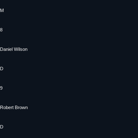
M
8
Daniel Wilson
D
9
Robert Brown
D