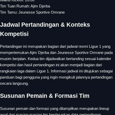
Tim Tuan Rumah: Ajim Djerba
Tim Tamu: Jeunesse Sportive Omrane
Jadwal Pertandingan & Konteks
Kompetisi
Pertandingan ini merupakan bagian dari jadwal resmi Ligue 1 yang
mempertemukan Ajim Djerba dan Jeunesse Sportive Omrane pada
musim berjalan. Kedua tim dijadwalkan bertanding sesuai kalender
kompetisi dan hasil pertandingan ini akan menjadi bagian dari
rangkaian laga dalam Ligue 1. Informasi jadwal ini ditujukan sebagai
panduan bagi pengguna yang ingin mengikuti jalannya pertandingan
secara langsung.
Susunan Pemain & Formasi Tim
Susunan pemain dan formasi yang ditampilkan merupakan lineup
awal dari masing-masing tim berdasarkan data pertandingan.