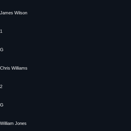
James Wilson
1
G
Chris Williams
2
G
William Jones