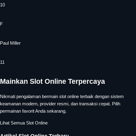
10
F
Paul Miller
11
Mainkan Slot Online Terpercaya
Nikmati pengalaman bermain slot online terbaik dengan sistem
keamanan modern, provider resmi, dan transaksi cepat. Pilih
permainan favorit Anda sekarang.
Lihat Semua Slot Online