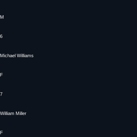
M
6
Michael Williams
F
7
William Miller
F