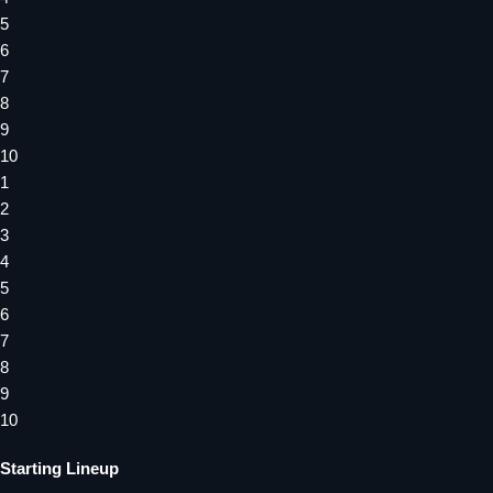
5
6
7
8
9
10
1
2
3
4
5
6
7
8
9
10
Starting Lineup