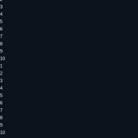
3
4
5
6
7
8
9
10
1
2
3
4
5
6
7
8
9
10