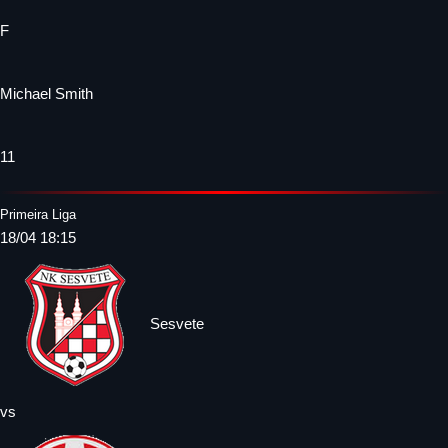
F
Michael Smith
11
Primeira Liga
18/04 18:15
Sesvete
vs