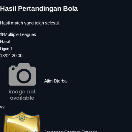
Hasil Pertandingan Bola
Hasil match yang telah selesai.
⚽
Multiple Leagues
Hasil
Ligue 1
18/04 20:00
Ajim Djerba
vs