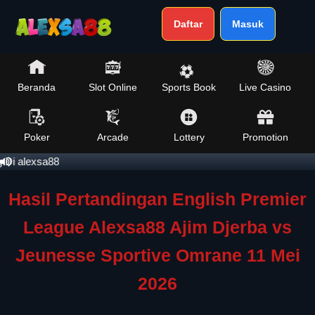
Daftar
Masuk
Beranda
Slot Online
Sports Book
Live Casino
Poker
Arcade
Lottery
Promotion
alexsa88
Hasil Pertandingan English Premier
League Alexsa88 Ajim Djerba vs
Jeunesse Sportive Omrane 11 Mei
2026