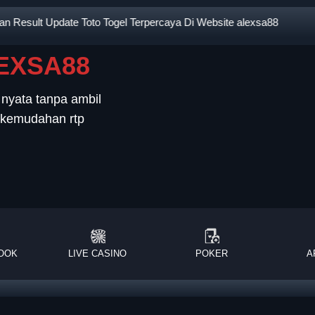
oto Togel Terpercaya Di Website alexsa88
EXSA88
yata tanpa ambil
 kemudahan rtp
OOK
LIVE CASINO
POKER
A