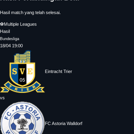
Hasil match yang telah selesai.
⚽
Multiple Leagues
Hasil
Bundesliga
18/04 19:00
Eintracht Trier
vs
FC Astoria Walldorf