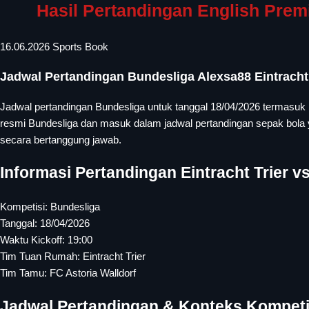
Hasil Pertandingan English Premi
16.06.2026
Sports Book
Jadwal Pertandingan Bundesliga Alexsa88 Eintracht 
Jadwal pertandingan Bundesliga untuk tanggal 18/04/2026 termasuk l
resmi Bundesliga dan masuk dalam jadwal pertandingan sepak bola ya
secara bertanggung jawab.
Informasi Pertandingan Eintracht Trier v
Kompetisi: Bundesliga
Tanggal: 18/04/2026
Waktu Kickoff: 19:00
Tim Tuan Rumah: Eintracht Trier
Tim Tamu: FC Astoria Walldorf
Jadwal Pertandingan & Konteks Kompeti