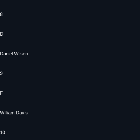
8
D
Daniel Wilson
9
F
William Davis
10