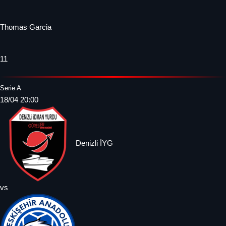
Thomas Garcia
11
Serie A
18/04 20:00
Denizli İYG
vs