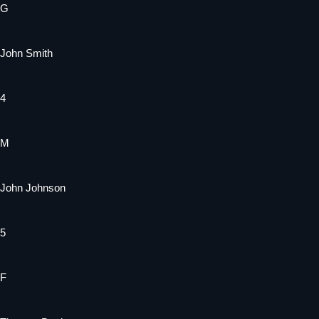
G
John Smith
4
M
John Johnson
5
F