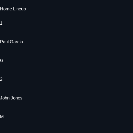
Home Lineup
1
Paul Garcia
G
2
John Jones
M