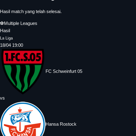
Hasil match yang telah selesai.
⚽
Multiple Leagues
Hasil
La Liga
18/04 19:00
FC Schweinfurt 05
vs
Hansa Rostock