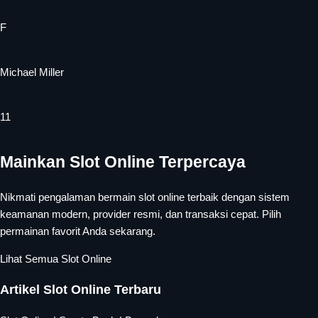
F
Michael Miller
11
Mainkan Slot Online Terpercaya
Nikmati pengalaman bermain slot online terbaik dengan sistem
keamanan modern, provider resmi, dan transaksi cepat. Pilih
permainan favorit Anda sekarang.
Lihat Semua Slot Online
Artikel Slot Online Terbaru