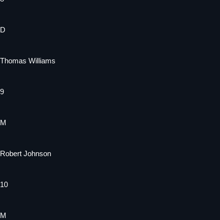
D
Thomas Williams
9
M
Robert Johnson
10
M