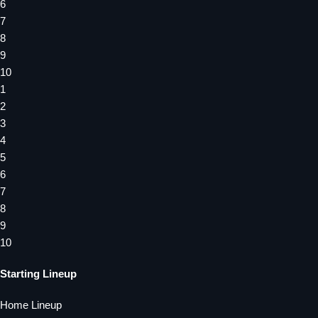
6
7
8
9
10
1
2
3
4
5
6
7
8
9
10
Starting Lineup
Home Lineup