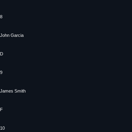
8
John Garcia
D
9
James Smith
F
10