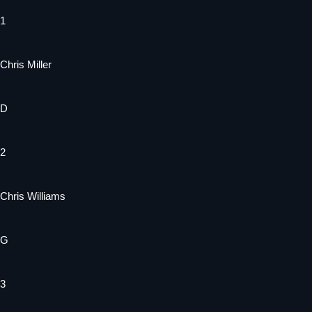
1
Chris Miller
D
2
Chris Williams
G
3