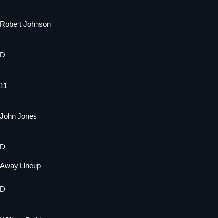
Robert Johnson
D
11
John Jones
D
Away Lineup
D