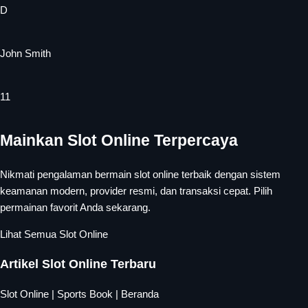
D
John Smith
11
Mainkan Slot Online Terpercaya
Nikmati pengalaman bermain slot online terbaik dengan sistem
keamanan modern, provider resmi, dan transaksi cepat. Pilih
permainan favorit Anda sekarang.
Lihat Semua Slot Online
Artikel Slot Online Terbaru
Slot Online
|
Sports Book
|
Beranda