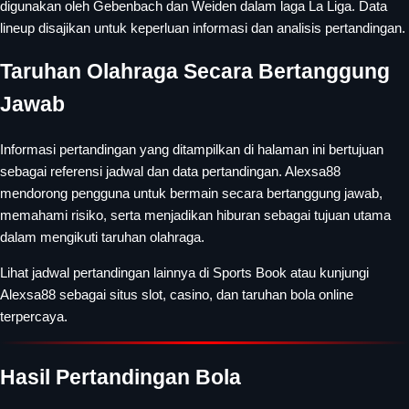
digunakan oleh Gebenbach dan Weiden dalam laga La Liga. Data
lineup disajikan untuk keperluan informasi dan analisis pertandingan.
Taruhan Olahraga Secara Bertanggung
Jawab
Informasi pertandingan yang ditampilkan di halaman ini bertujuan
sebagai referensi jadwal dan data pertandingan. Alexsa88
mendorong pengguna untuk bermain secara bertanggung jawab,
memahami risiko, serta menjadikan hiburan sebagai tujuan utama
dalam mengikuti taruhan olahraga.
Lihat jadwal pertandingan lainnya di
Sports Book
atau kunjungi
Alexsa88
sebagai situs slot, casino, dan taruhan bola online
terpercaya.
Hasil Pertandingan Bola