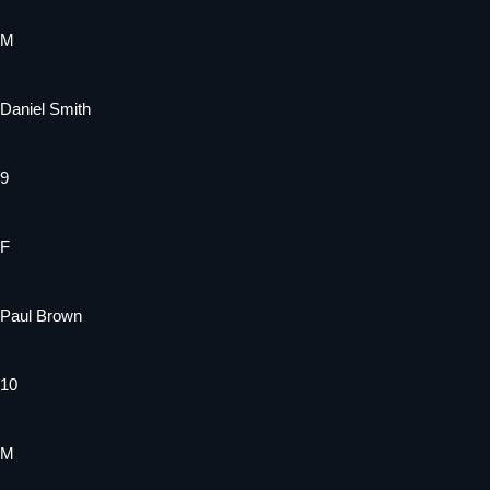
M
Daniel Smith
9
F
Paul Brown
10
M