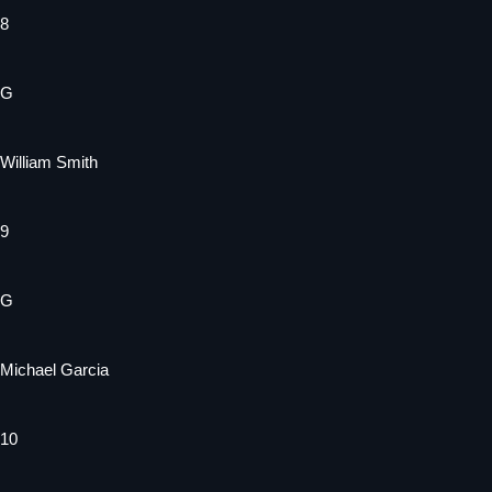
8
G
William Smith
9
G
Michael Garcia
10