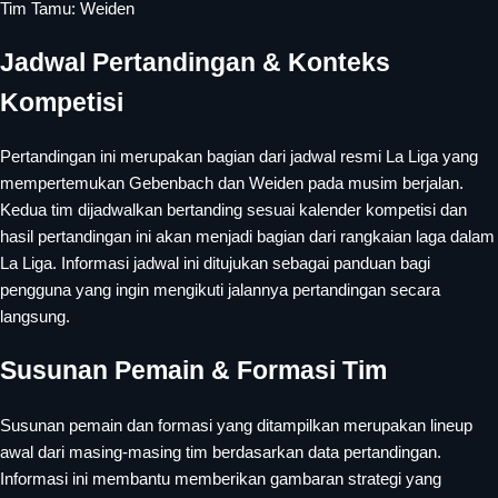
Tim Tamu: Weiden
Jadwal Pertandingan & Konteks
Kompetisi
Pertandingan ini merupakan bagian dari jadwal resmi La Liga yang
mempertemukan Gebenbach dan Weiden pada musim berjalan.
Kedua tim dijadwalkan bertanding sesuai kalender kompetisi dan
hasil pertandingan ini akan menjadi bagian dari rangkaian laga dalam
La Liga. Informasi jadwal ini ditujukan sebagai panduan bagi
pengguna yang ingin mengikuti jalannya pertandingan secara
langsung.
Susunan Pemain & Formasi Tim
Susunan pemain dan formasi yang ditampilkan merupakan lineup
awal dari masing-masing tim berdasarkan data pertandingan.
Informasi ini membantu memberikan gambaran strategi yang