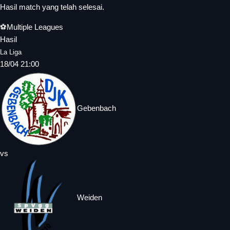
Hasil match yang telah selesai.
⚽
Multiple Leagues
Hasil
La Liga
18/04 21:00
Gebenbach
vs
Weiden