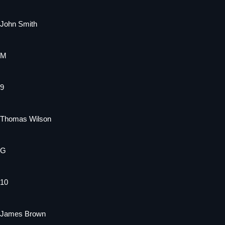
John Smith
M
9
Thomas Wilson
G
10
James Brown