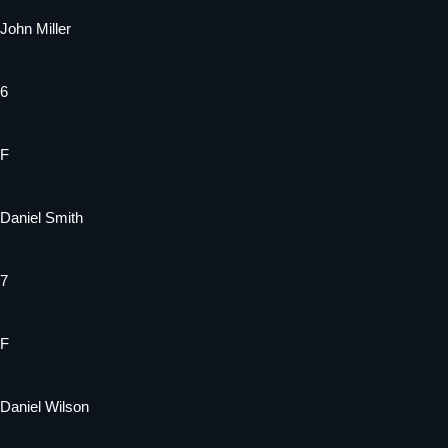
John Miller
6
F
Daniel Smith
7
F
Daniel Wilson