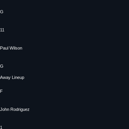
G
11
Paul Wilson
G
Away Lineup
F
John Rodriguez
1