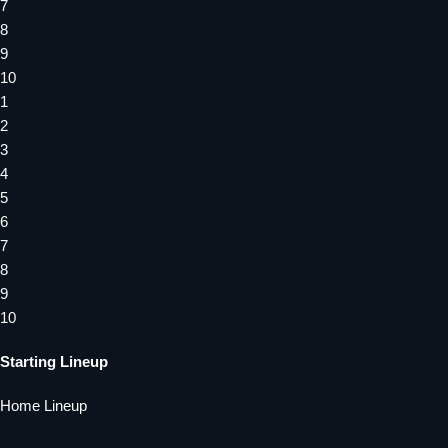
7
8
9
10
1
2
3
4
5
6
7
8
9
10
Starting Lineup
Home Lineup