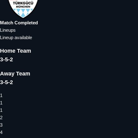
Match Completed
Lineups
Lineup available
Home Team
3-5-2
Away Team
3-5-2
1
1
1
2
3
4