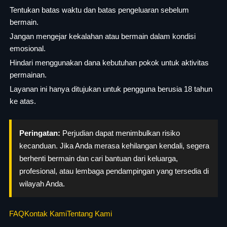
Tentukan batas waktu dan batas pengeluaran sebelum
bermain.
Jangan mengejar kekalahan atau bermain dalam kondisi
emosional.
Hindari menggunakan dana kebutuhan pokok untuk aktivitas
permainan.
Layanan ini hanya ditujukan untuk pengguna berusia 18 tahun
ke atas.
Peringatan:
Perjudian dapat menimbulkan risiko
kecanduan. Jika Anda merasa kehilangan kendali, segera
berhenti bermain dan cari bantuan dari keluarga,
profesional, atau lembaga pendampingan yang tersedia di
wilayah Anda.
FAQ
Kontak Kami
Tentang Kami