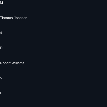
M
Thomas Johnson
4
D
Robert Williams
5
F