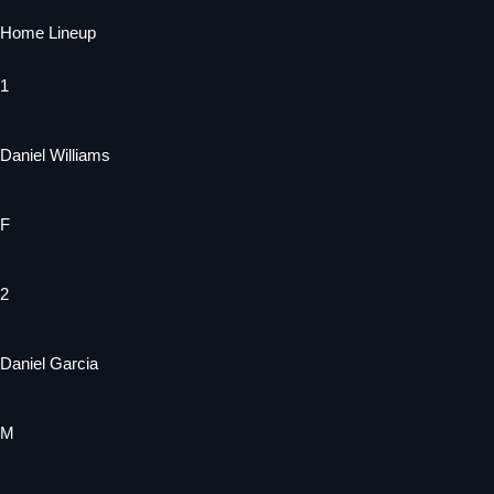
Home Lineup
1
Daniel Williams
F
2
Daniel Garcia
M