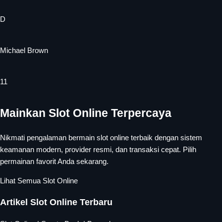
D
Michael Brown
11
Mainkan Slot Online Terpercaya
Nikmati pengalaman bermain slot online terbaik dengan sistem
keamanan modern, provider resmi, dan transaksi cepat. Pilih
permainan favorit Anda sekarang.
Lihat Semua Slot Online
Artikel Slot Online Terbaru