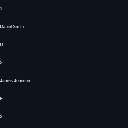
1
Daniel Smith
D
2
James Johnson
F
3