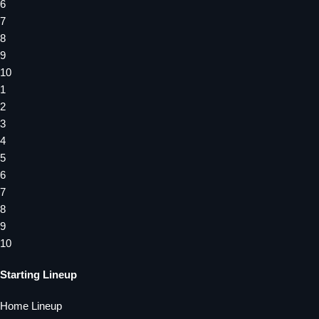
6
7
8
9
10
1
2
3
4
5
6
7
8
9
10
Starting Lineup
Home Lineup