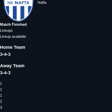
Nafta
Match Finished
Lineups
Lineup available
Home Team
3-4-3
Away Team
3-4-3
1
1
1
2
3