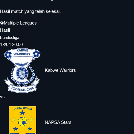
Hasil match yang telah selesai.
⚽
Multiple Leagues
Hasil
Bundesliga
18/04 20:00
Kabwe Warriors
vs
NAPSA Stars