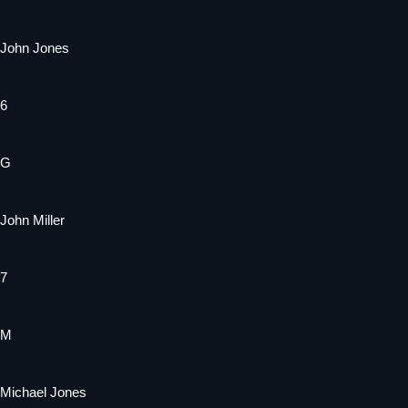
John Jones
6
G
John Miller
7
M
Michael Jones