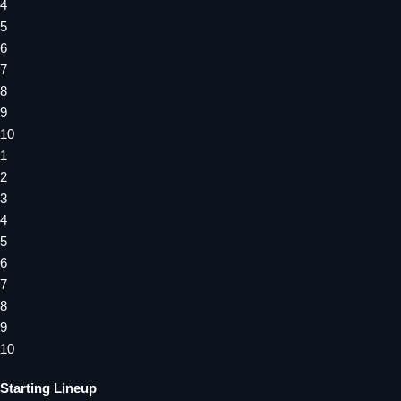
4
5
6
7
8
9
10
1
2
3
4
5
6
7
8
9
10
Starting Lineup