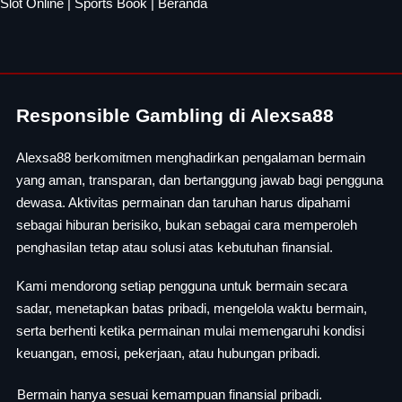
Slot Online
|
Sports Book
|
Beranda
Responsible Gambling di Alexsa88
Alexsa88 berkomitmen menghadirkan pengalaman bermain
yang aman, transparan, dan bertanggung jawab bagi pengguna
dewasa. Aktivitas permainan dan taruhan harus dipahami
sebagai hiburan berisiko, bukan sebagai cara memperoleh
penghasilan tetap atau solusi atas kebutuhan finansial.
Kami mendorong setiap pengguna untuk bermain secara
sadar, menetapkan batas pribadi, mengelola waktu bermain,
serta berhenti ketika permainan mulai memengaruhi kondisi
keuangan, emosi, pekerjaan, atau hubungan pribadi.
Bermain hanya sesuai kemampuan finansial pribadi.