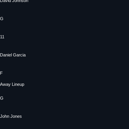
David Johnson
G
11
Daniel Garcia
F
Away Lineup
G
John Jones