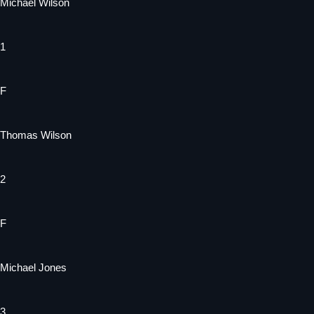
Michael Wilson
1
F
Thomas Wilson
2
F
Michael Jones
3