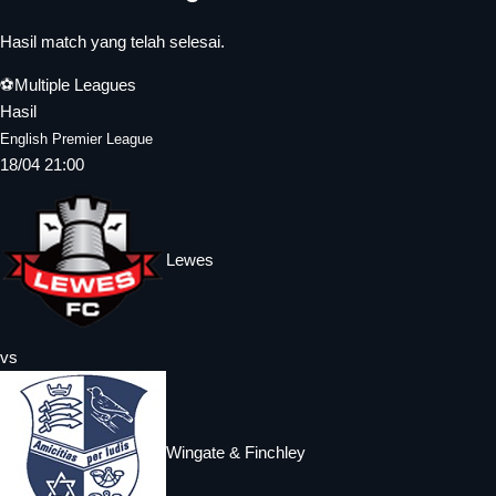
Hasil match yang telah selesai.
⚽
Multiple Leagues
Hasil
English Premier League
18/04 21:00
Lewes
vs
Wingate & Finchley