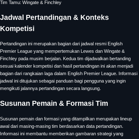
Tim Tamu: Wingate & Finchley
Jadwal Pertandingan & Konteks
Kompetisi
Pertandingan ini merupakan bagian dari jadwal resmi English
Premier League yang mempertemukan Lewes dan Wingate &
Finchley pada musim berjalan. Kedua tim dijadwalkan bertanding
sesuai kalender kompetisi dan hasil pertandingan ini akan menjadi
bagian dari rangkaian laga dalam English Premier League. Informasi
jadwal ini ditujukan sebagai panduan bagi pengguna yang ingin
mengikuti jalannya pertandingan secara langsung.
Susunan Pemain & Formasi Tim
Susunan pemain dan formasi yang ditampilkan merupakan lineup
awal dari masing-masing tim berdasarkan data pertandingan.
Informasi ini membantu memberikan gambaran strategi yang