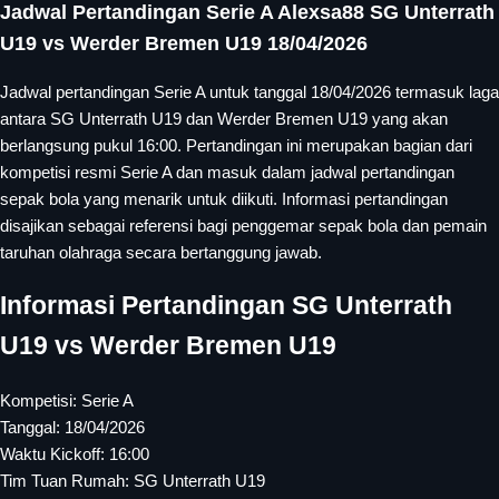
Jadwal Pertandingan Serie A Alexsa88 SG Unterrath
U19 vs Werder Bremen U19 18/04/2026
Jadwal pertandingan Serie A untuk tanggal 18/04/2026 termasuk laga
antara SG Unterrath U19 dan Werder Bremen U19 yang akan
berlangsung pukul 16:00. Pertandingan ini merupakan bagian dari
kompetisi resmi Serie A dan masuk dalam jadwal pertandingan
sepak bola yang menarik untuk diikuti. Informasi pertandingan
disajikan sebagai referensi bagi penggemar sepak bola dan pemain
taruhan olahraga secara bertanggung jawab.
Informasi Pertandingan SG Unterrath
U19 vs Werder Bremen U19
Kompetisi: Serie A
Tanggal: 18/04/2026
Waktu Kickoff: 16:00
Tim Tuan Rumah: SG Unterrath U19