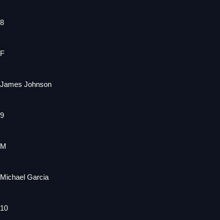
8
F
James Johnson
9
M
Michael Garcia
10