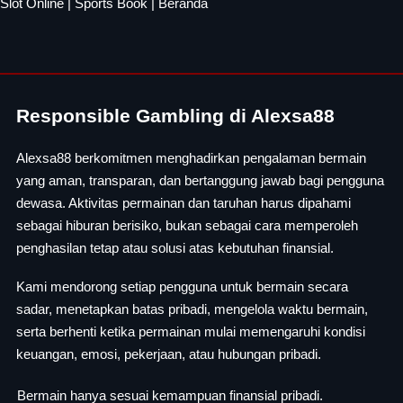
Slot Online
|
Sports Book
|
Beranda
Responsible Gambling di Alexsa88
Alexsa88 berkomitmen menghadirkan pengalaman bermain
yang aman, transparan, dan bertanggung jawab bagi pengguna
dewasa. Aktivitas permainan dan taruhan harus dipahami
sebagai hiburan berisiko, bukan sebagai cara memperoleh
penghasilan tetap atau solusi atas kebutuhan finansial.
Kami mendorong setiap pengguna untuk bermain secara
sadar, menetapkan batas pribadi, mengelola waktu bermain,
serta berhenti ketika permainan mulai memengaruhi kondisi
keuangan, emosi, pekerjaan, atau hubungan pribadi.
Bermain hanya sesuai kemampuan finansial pribadi.