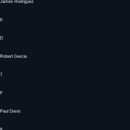
James Rodriguez
6
D
Robert Garcia
7
F
Paul Davis
8