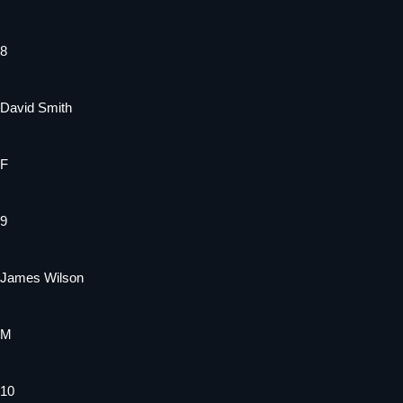
8
David Smith
F
9
James Wilson
M
10