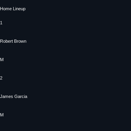
Home Lineup
1
Robert Brown
M
2
James Garcia
M