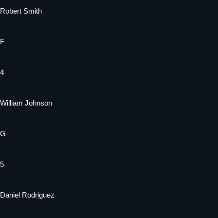
Robert Smith
F
4
William Johnson
G
5
Daniel Rodriguez