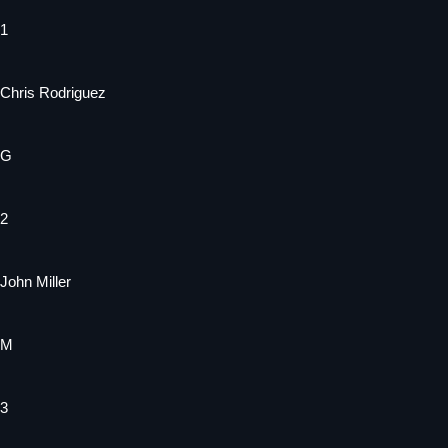
1
Chris Rodriguez
G
2
John Miller
M
3