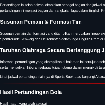
Pertandingan ini telah selesai dimainkan sebagai bagian dari jadwa
pertandingan ini menjadi bagian dari rangkaian laga dalam English
Susunan Pemain & Formasi Tim
Susunan pemain dan formasi yang ditampilkan merupakan lineup awa
Sportfreunde Schwaig dan Deisenhofen dalam laga English Premier Le
Taruhan Olahraga Secara Bertanggung 
Informasi pertandingan yang ditampilkan di halaman ini bertujuan 
serta menjadikan hiburan sebagai tujuan utama dalam mengikuti taru
Lihat jadwal pertandingan lainnya di
Sports Book
atau kunjungi
Alexs
Hasil Pertandingan Bola
Hasil match yang telah selesai.