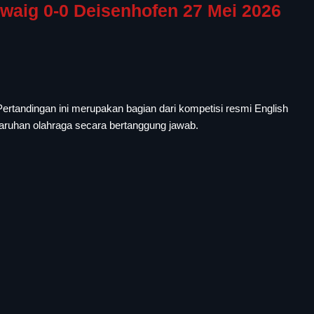
waig 0-0 Deisenhofen 27 Mei 2026
ertandingan ini merupakan bagian dari kompetisi resmi English
taruhan olahraga secara bertanggung jawab.