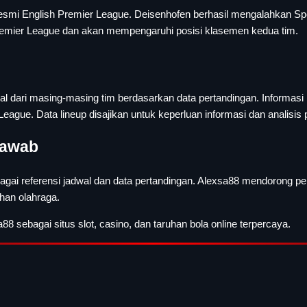
l resmi English Premier League. Deisenhofen berhasil mengalahkan S
 Premier League dan akan mempengaruhi posisi klasemen kedua tim.
l dari masing-masing tim berdasarkan data pertandingan. Informas
ague. Data lineup disajikan untuk keperluan informasi dan analisis 
Jawab
sebagai referensi jadwal dan data pertandingan. Alexsa88 mendorong
han olahraga.
a88
sebagai situs slot, casino, dan taruhan bola online terpercaya.