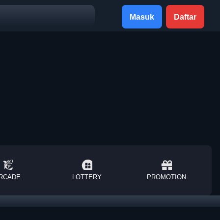
Masuk
Daftar
RCADE
LOTTERY
PROMOTION