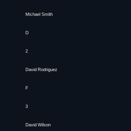
Michael Smith
D
2
David Rodriguez
F
3
David Wilson