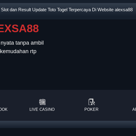
date Toto Togel Terpercaya Di Website alexsa88
EXSA88
yata tanpa ambil
 kemudahan rtp
OOK
LIVE CASINO
POKER
A