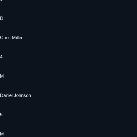
D
Chris Miller
4
M
Daniel Johnson
5
M