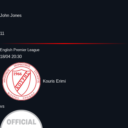
John Jones
11
English Premier League
18/04 20:30
Kouris Erimi
vs