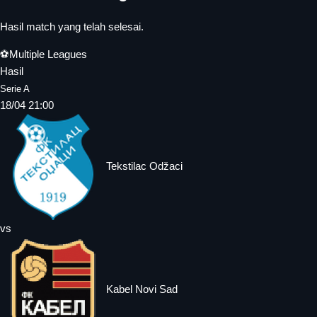
Hasil match yang telah selesai.
⚽
Multiple Leagues
Hasil
Serie A
18/04 21:00
Tekstilac Odžaci
vs
Kabel Novi Sad