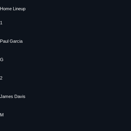
Home Lineup
1
Paul Garcia
G
2
James Davis
M