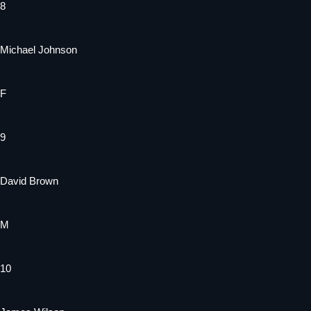
8
Michael Johnson
F
9
David Brown
M
10