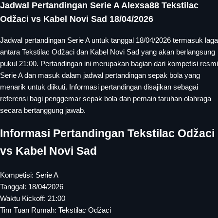
Jadwal Pertandingan Serie A Alexsa88 Tekstilac
Odžaci vs Kabel Novi Sad 18/04/2026
Jadwal pertandingan Serie A untuk tanggal 18/04/2026 termasuk laga
antara Tekstilac Odžaci dan Kabel Novi Sad yang akan berlangsung
pukul 21:00. Pertandingan ini merupakan bagian dari kompetisi resmi
Serie A dan masuk dalam jadwal pertandingan sepak bola yang
menarik untuk diikuti. Informasi pertandingan disajikan sebagai
referensi bagi penggemar sepak bola dan pemain taruhan olahraga
secara bertanggung jawab.
Informasi Pertandingan Tekstilac Odžaci
vs Kabel Novi Sad
Kompetisi: Serie A
Tanggal: 18/04/2026
Waktu Kickoff: 21:00
Tim Tuan Rumah: Tekstilac Odžaci