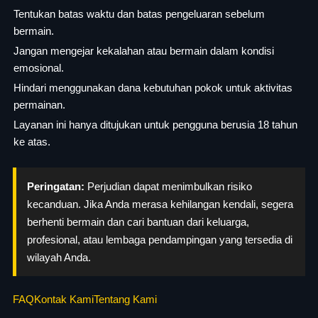
Tentukan batas waktu dan batas pengeluaran sebelum
bermain.
Jangan mengejar kekalahan atau bermain dalam kondisi
emosional.
Hindari menggunakan dana kebutuhan pokok untuk aktivitas
permainan.
Layanan ini hanya ditujukan untuk pengguna berusia 18 tahun
ke atas.
Peringatan:
Perjudian dapat menimbulkan risiko
kecanduan. Jika Anda merasa kehilangan kendali, segera
berhenti bermain dan cari bantuan dari keluarga,
profesional, atau lembaga pendampingan yang tersedia di
wilayah Anda.
FAQ
Kontak Kami
Tentang Kami