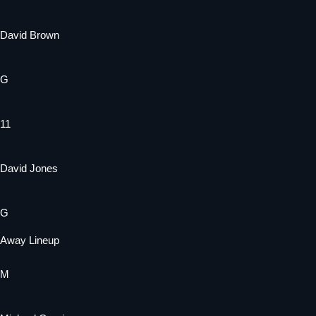
David Brown
G
11
David Jones
G
Away Lineup
M