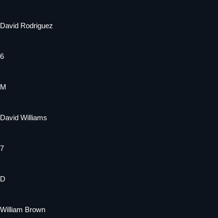
David Rodriguez
6
M
David Williams
7
D
William Brown