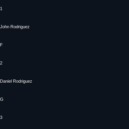
1
John Rodriguez
F
2
Daniel Rodriguez
G
3