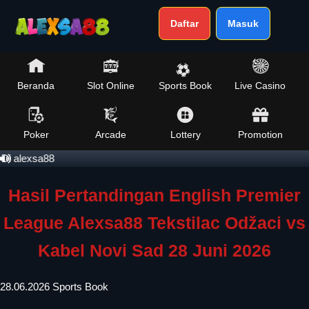
Daftar
Masuk
Beranda
Slot Online
Sports Book
Live Casino
Poker
Arcade
Lottery
Promotion
lexsa88
Hasil Pertandingan English Premier
League Alexsa88 Tekstilac Odžaci vs
Kabel Novi Sad 28 Juni 2026
28.06.2026
Sports Book