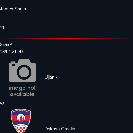
James Smith
11
Serie A
18/04 21:30
Uljanik
vs
Dakovo-Croatia