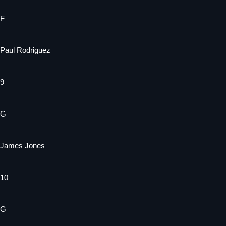
F
Paul Rodriguez
9
G
James Jones
10
G