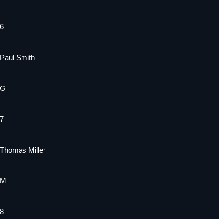
6
Paul Smith
G
7
Thomas Miller
M
8