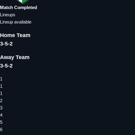
Match Completed
Lineups
Lineup available
Home Team
3-5-2
Away Team
3-5-2
1
1
1
2
3
4
5
6