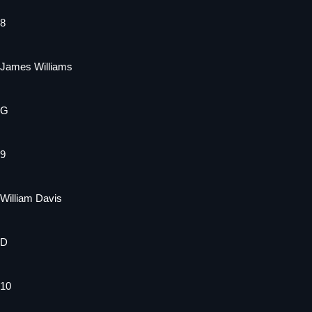
8
James Williams
G
9
William Davis
D
10