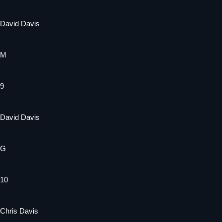
David Davis
M
9
David Davis
G
10
Chris Davis