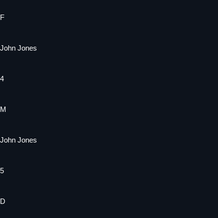
F
John Jones
4
M
John Jones
5
D