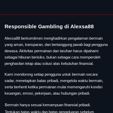
Responsible Gambling di Alexsa88
Alexsa88 berkomitmen menghadirkan pengalaman bermain
yang aman, transparan, dan bertanggung jawab bagi pengguna
dewasa. Aktivitas permainan dan taruhan harus dipahami
sebagai hiburan berisiko, bukan sebagai cara memperoleh
penghasilan tetap atau solusi atas kebutuhan finansial.
Kami mendorong setiap pengguna untuk bermain secara
sadar, menetapkan batas pribadi, mengelola waktu bermain,
serta berhenti ketika permainan mulai memengaruhi kondisi
keuangan, emosi, pekerjaan, atau hubungan pribadi.
Bermain hanya sesuai kemampuan finansial pribadi.
Tentukan batas waktu dan batas pengeluaran sebelum