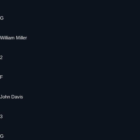
G
William Miller
2
F
John Davis
3
G