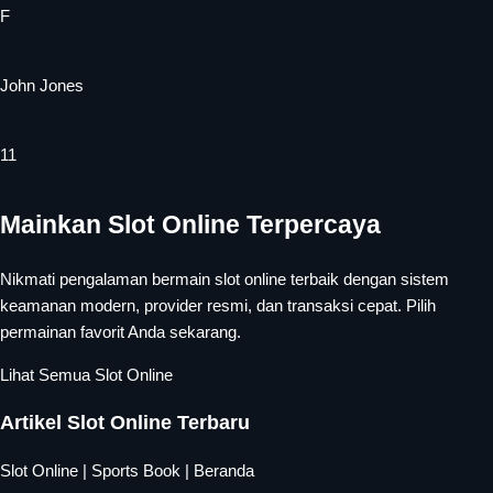
F
John Jones
11
Mainkan Slot Online Terpercaya
Nikmati pengalaman bermain slot online terbaik dengan sistem
keamanan modern, provider resmi, dan transaksi cepat. Pilih
permainan favorit Anda sekarang.
Lihat Semua Slot Online
Artikel Slot Online Terbaru
Slot Online
|
Sports Book
|
Beranda