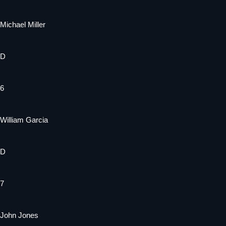
Michael Miller
D
6
William Garcia
D
7
John Jones