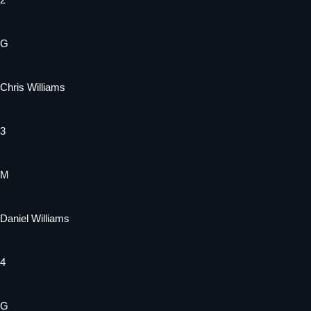
G
Chris Williams
3
M
Daniel Williams
4
G