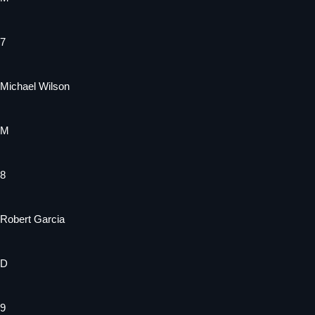
7
Michael Wilson
M
8
Robert Garcia
D
9