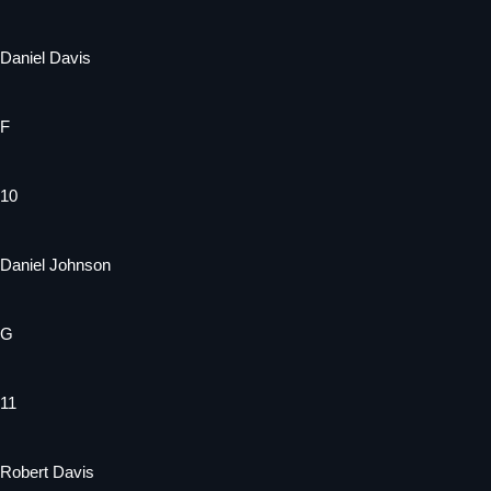
Daniel Davis
F
10
Daniel Johnson
G
11
Robert Davis