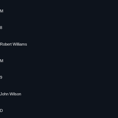
M
8
Robert Williams
M
9
John Wilson
D