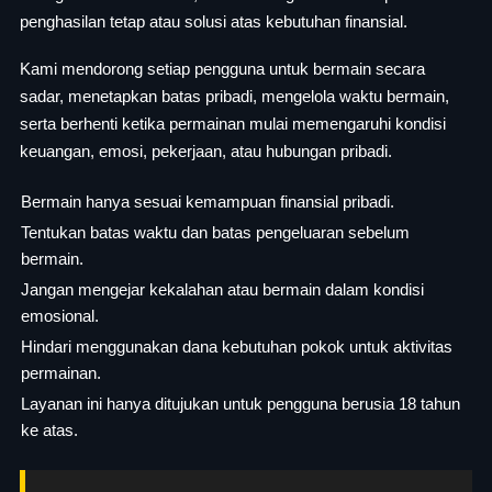
penghasilan tetap atau solusi atas kebutuhan finansial.
Kami mendorong setiap pengguna untuk bermain secara
sadar, menetapkan batas pribadi, mengelola waktu bermain,
serta berhenti ketika permainan mulai memengaruhi kondisi
keuangan, emosi, pekerjaan, atau hubungan pribadi.
Bermain hanya sesuai kemampuan finansial pribadi.
Tentukan batas waktu dan batas pengeluaran sebelum
bermain.
Jangan mengejar kekalahan atau bermain dalam kondisi
emosional.
Hindari menggunakan dana kebutuhan pokok untuk aktivitas
permainan.
Layanan ini hanya ditujukan untuk pengguna berusia 18 tahun
ke atas.