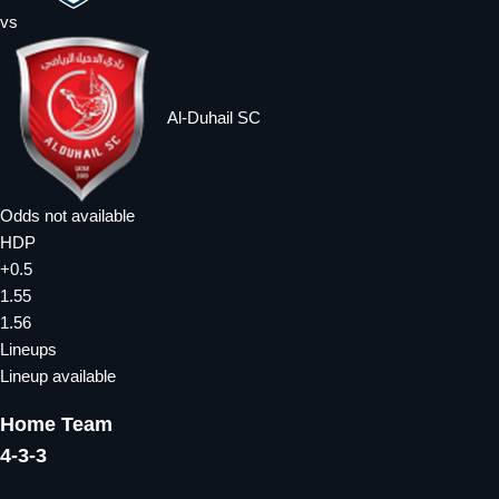
vs
Al-Duhail SC
Odds not available
HDP
+0.5
1.55
1.56
Lineups
Lineup available
Home Team
4-3-3