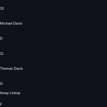
10
Michael Davis
D
11
Thomas Davis
G
Away Lineup
F