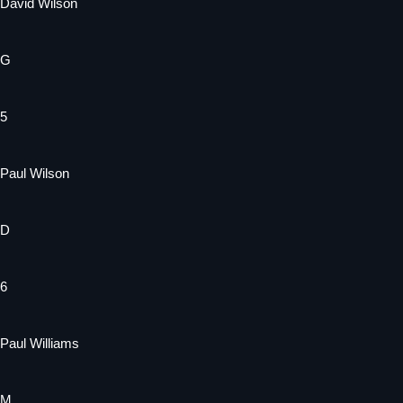
David Wilson
G
5
Paul Wilson
D
6
Paul Williams
M