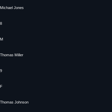
Michael Jones
8
M
Thomas Miller
9
F
Thomas Johnson