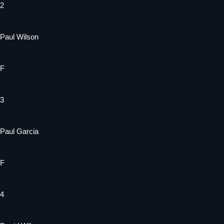
2
Paul Wilson
F
3
Paul Garcia
F
4