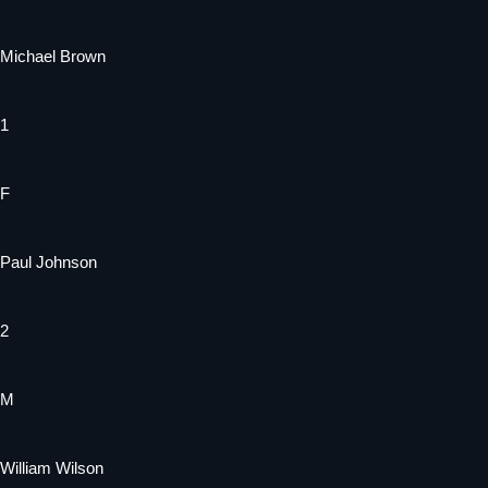
Michael Brown
1
F
Paul Johnson
2
M
William Wilson