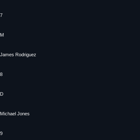
7
M
James Rodriguez
8
D
Michael Jones
9