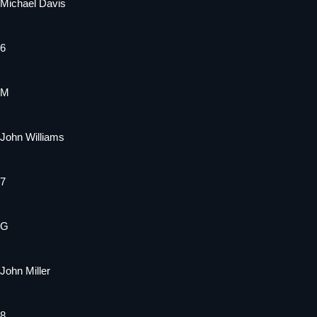
Michael Davis
6
M
John Williams
7
G
John Miller
8