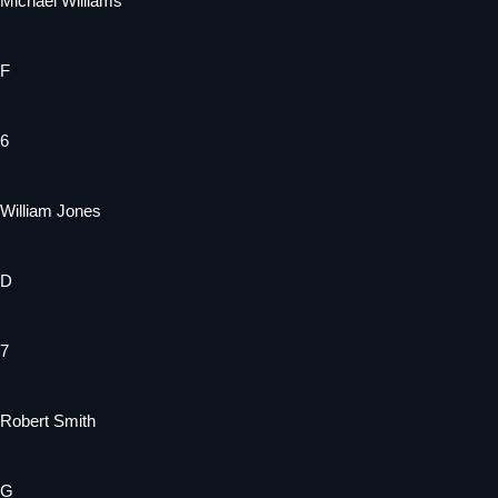
Michael Williams
F
6
William Jones
D
7
Robert Smith
G