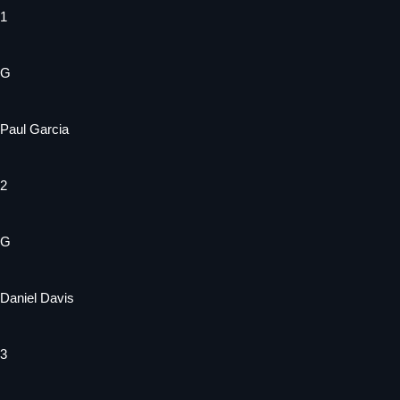
1
G
Paul Garcia
2
G
Daniel Davis
3