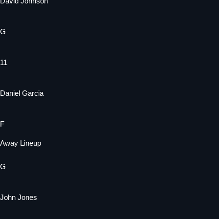
David Johnson
G
11
Daniel Garcia
F
Away Lineup
G
John Jones