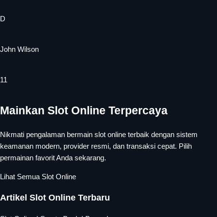
D
John Wilson
11
Mainkan Slot Online Terpercaya
Nikmati pengalaman bermain slot online terbaik dengan sistem
keamanan modern, provider resmi, dan transaksi cepat. Pilih
permainan favorit Anda sekarang.
Lihat Semua Slot Online
Artikel Slot Online Terbaru