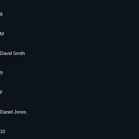
8
M
David Smith
9
F
Daniel Jones
10