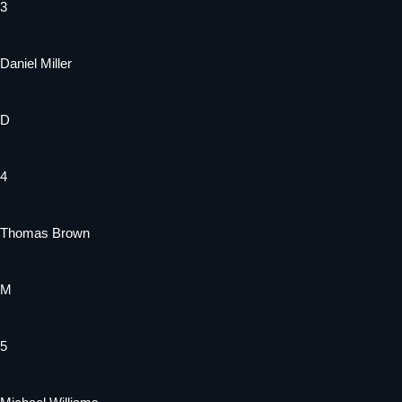
3
Daniel Miller
D
4
Thomas Brown
M
5