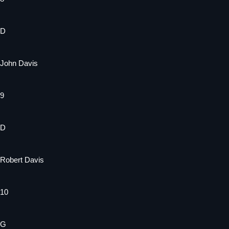
D
John Davis
9
D
Robert Davis
10
G