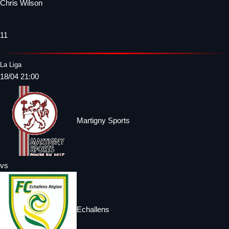
Chris Wilson
11
La Liga
18/04 21:00
Martigny Sports
vs
Echallens