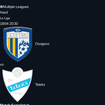
⚽
Multiple Leagues
Hasil
La Liga
18/04 20:30
Osogovo
vs
Teteks