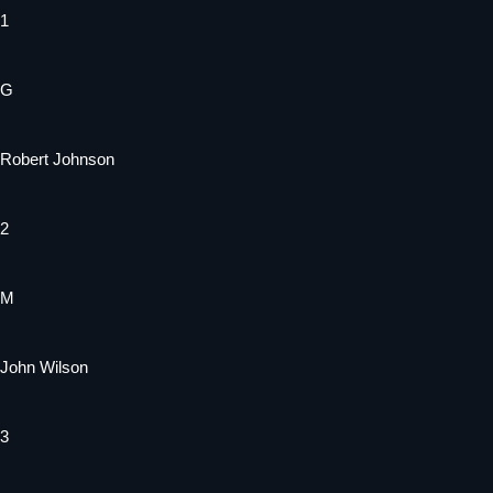
1
G
Robert Johnson
2
M
John Wilson
3