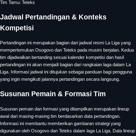
Tim Tamu: Teteks
Jadwal Pertandingan & Konteks
Kompetisi
Pertandingan ini merupakan bagian dari jadwal resmi La Liga yang
mempertemukan Osogovo dan Teteks pada musim berjalan. Kedua
tim dijadwalkan bertanding sesuai kalender kompetisi dan hasil
pertandingan ini akan menjadi bagian dari rangkaian laga dalam La
Liga. Informasi jadwal ini ditujukan sebagai panduan bagi pengguna
yang ingin mengikuti jalannya pertandingan secara langsung.
Susunan Pemain & Formasi Tim
Susunan pemain dan formasi yang ditampilkan merupakan lineup
awal dari masing-masing tim berdasarkan data pertandingan.
Informasi ini membantu memberikan gambaran strategi yang
digunakan oleh Osogovo dan Teteks dalam laga La Liga. Data lineup