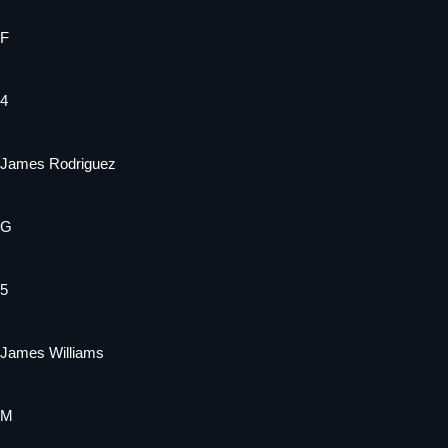
F
4
James Rodriguez
G
5
James Williams
M