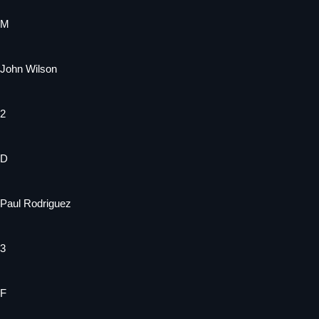
M
John Wilson
2
D
Paul Rodriguez
3
F