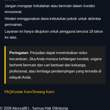
Jangan mengejar kekalahan atau bermain dalam kondisi
emosional.
Hindari menggunakan dana kebutuhan pokok untuk aktivitas
permainan.
Layanan ini hanya ditujukan untuk pengguna berusia 18 tahun
ke atas.
Peringatan:
Perjudian dapat menimbulkan risiko
kecanduan. Jika Anda merasa kehilangan kendali, segera
berhenti bermain dan cari bantuan dari keluarga,
profesional, atau lembaga pendampingan yang tersedia di
wilayah Anda.
FAQ
Kontak Kami
Tentang Kami
© 2026
Alexsa88
| . Semua Hak Dilindungi.