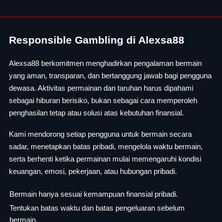
Responsible Gambling di Alexsa88
Alexsa88 berkomitmen menghadirkan pengalaman bermain
yang aman, transparan, dan bertanggung jawab bagi pengguna
dewasa. Aktivitas permainan dan taruhan harus dipahami
sebagai hiburan berisiko, bukan sebagai cara memperoleh
penghasilan tetap atau solusi atas kebutuhan finansial.
Kami mendorong setiap pengguna untuk bermain secara
sadar, menetapkan batas pribadi, mengelola waktu bermain,
serta berhenti ketika permainan mulai memengaruhi kondisi
keuangan, emosi, pekerjaan, atau hubungan pribadi.
Bermain hanya sesuai kemampuan finansial pribadi.
Tentukan batas waktu dan batas pengeluaran sebelum
bermain.