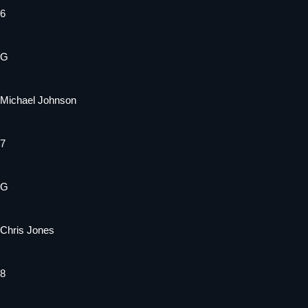
6
G
Michael Johnson
7
G
Chris Jones
8