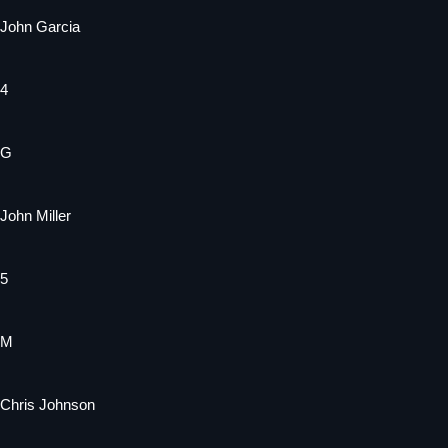
John Garcia
4
G
John Miller
5
M
Chris Johnson