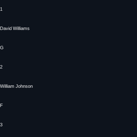
1
David Williams
G
2
William Johnson
F
3