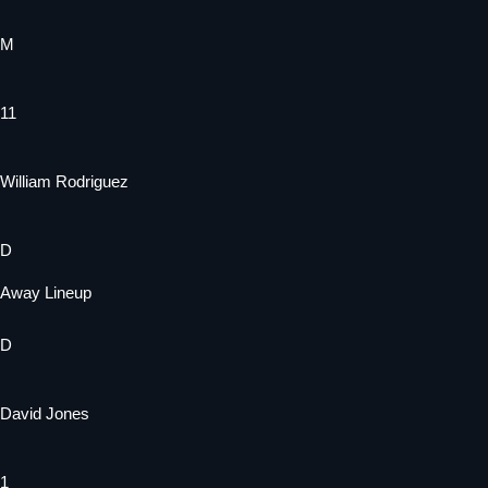
M
11
William Rodriguez
D
Away Lineup
D
David Jones
1