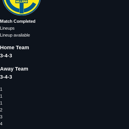
Match Completed
Lineups
Lineup available
Home Team
3-4-3
Away Team
3-4-3
1
1
1
2
3
4