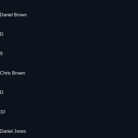
Daniel Brown
D
9
Chris Brown
D
10
Daniel Jones