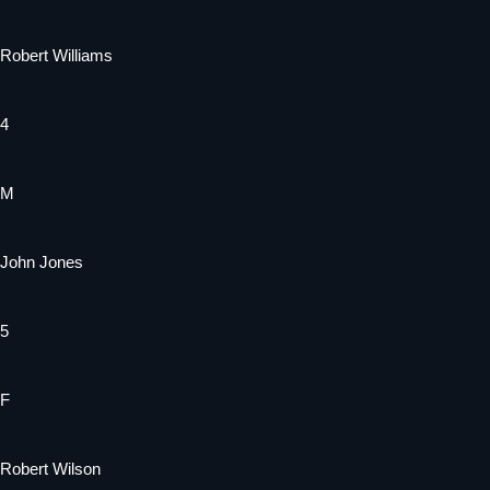
Robert Williams
4
M
John Jones
5
F
Robert Wilson