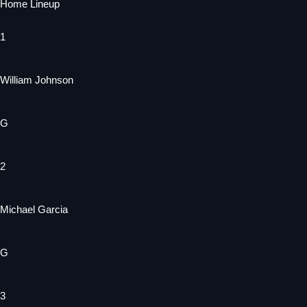
Home Lineup
1
William Johnson
G
2
Michael Garcia
G
3