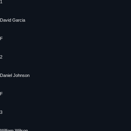
1
David Garcia
F
2
Daniel Johnson
F
3
William Wilson