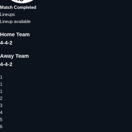
Match Completed
Lineups
Lineup available
Home Team
4-4-2
Away Team
4-4-2
1
1
1
2
3
4
5
6