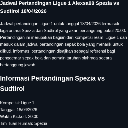
Jadwal Pertandingan Ligue 1 Alexsa88 Spezia vs
Sudtirol 18/04/2026
Jadwal pertandingan Ligue 1 untuk tanggal 18/04/2026 termasuk
laga antara Spezia dan Sudtirol yang akan berlangsung pukul 20:00.
Pertandingan ini merupakan bagian dari kompetisi resmi Ligue 1 dan
masuk dalam jadwal pertandingan sepak bola yang menarik untuk
diikuti. Informasi pertandingan disajikan sebagai referensi bagi
penggemar sepak bola dan pemain taruhan olahraga secara
bertanggung jawab.
Informasi Pertandingan Spezia vs
Sudtirol
Kompetisi: Ligue 1
Tanggal: 18/04/2026
Waktu Kickoff: 20:00
Tim Tuan Rumah: Spezia