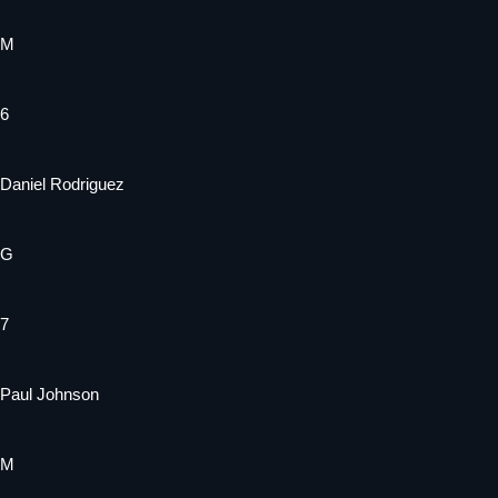
M
6
Daniel Rodriguez
G
7
Paul Johnson
M