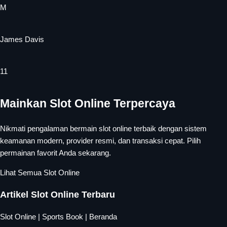
M
James Davis
11
Mainkan Slot Online Terpercaya
Nikmati pengalaman bermain slot online terbaik dengan sistem
keamanan modern, provider resmi, dan transaksi cepat. Pilih
permainan favorit Anda sekarang.
Lihat Semua Slot Online
Artikel Slot Online Terbaru
Slot Online
|
Sports Book
|
Beranda