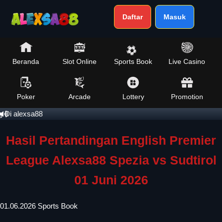
Daftar
Masuk
Beranda
Slot Online
Sports Book
Live Casino
Poker
Arcade
Lottery
Promotion
alexsa88
Hasil Pertandingan English Premier
League Alexsa88 Spezia vs Sudtirol
01 Juni 2026
01.06.2026
Sports Book