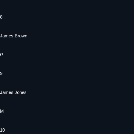
8
James Brown
G
9
James Jones
M
10