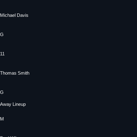
Michael Davis
G
11
Thomas Smith
G
Away Lineup
M