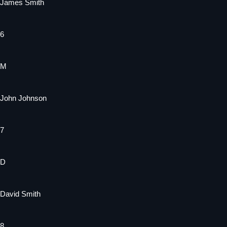
James Smith
6
M
John Johnson
7
D
David Smith
8