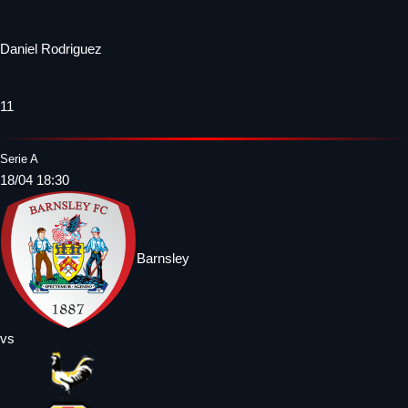
Daniel Rodriguez
11
Serie A
18/04 18:30
Barnsley
vs