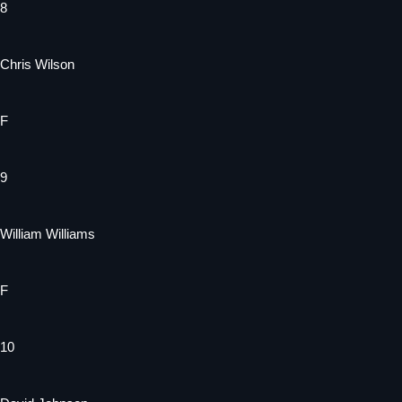
8
Chris Wilson
F
9
William Williams
F
10