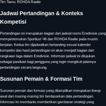
Tim Tamu: ROHDA Raalte
Jadwal Pertandingan & Konteks
Kompetisi
Pertandingan ini merupakan bagian dari jadwal resmi Eredivisie yang
mempertemukan Sportlust '46 dan ROHDA Raalte pada musim
berjalan. Kedua tim dijadwalkan bertanding sesuai kalender
kompetisi dan hasil pertandingan ini akan menjadi bagian dari
rangkaian laga dalam Eredivisie. Informasi jadwal ini ditujukan
sebagai panduan bagi pengguna yang ingin mengikuti jalannya
pertandingan secara langsung.
Susunan Pemain & Formasi Tim
Susunan pemain dan formasi yang ditampilkan merupakan lineup
awal dari masing-masing tim berdasarkan data pertandingan.
Informasi ini membantu memberikan gambaran strategi yang