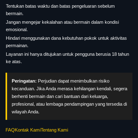
Tentukan batas waktu dan batas pengeluaran sebelum
bermain.
Jangan mengejar kekalahan atau bermain dalam kondisi
emosional.
Hindari menggunakan dana kebutuhan pokok untuk aktivitas
permainan.
Layanan ini hanya ditujukan untuk pengguna berusia 18 tahun
ke atas.
Peringatan:
Perjudian dapat menimbulkan risiko
kecanduan. Jika Anda merasa kehilangan kendali, segera
berhenti bermain dan cari bantuan dari keluarga,
profesional, atau lembaga pendampingan yang tersedia di
wilayah Anda.
FAQ
Kontak Kami
Tentang Kami