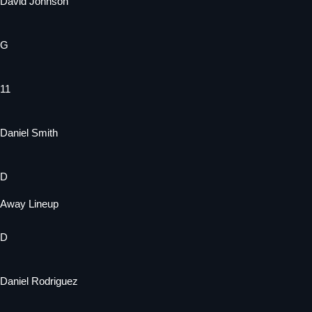
David Johnson
G
11
Daniel Smith
D
Away Lineup
D
Daniel Rodriguez