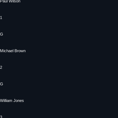
Paul Wilson
1
G
Michael Brown
2
G
William Jones
3