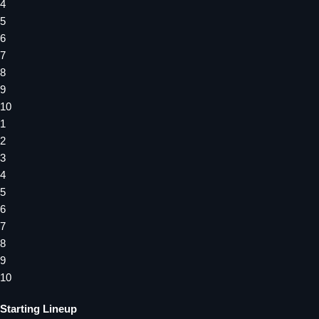
4
5
6
7
8
9
10
1
2
3
4
5
6
7
8
9
10
Starting Lineup