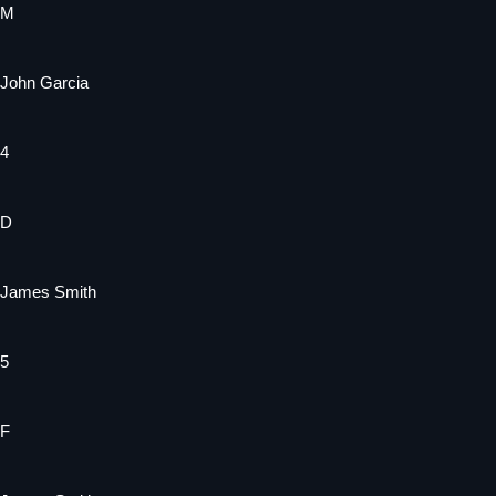
M
John Garcia
4
D
James Smith
5
F