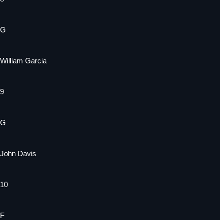
G
William Garcia
9
G
John Davis
10
F