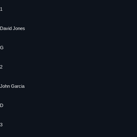
1
David Jones
G
2
John Garcia
D
3