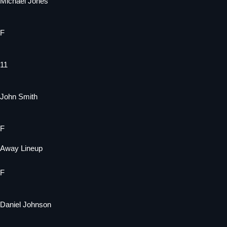
Michael Jones
F
11
John Smith
F
Away Lineup
F
Daniel Johnson