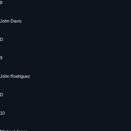
8
John Davis
D
9
John Rodriguez
D
10