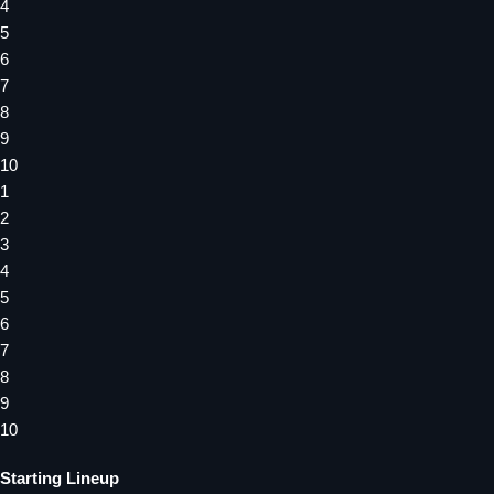
4
5
6
7
8
9
10
1
2
3
4
5
6
7
8
9
10
Starting Lineup