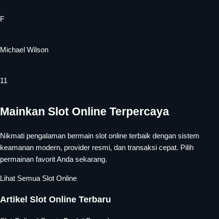
F
Michael Wilson
11
Mainkan Slot Online Terpercaya
Nikmati pengalaman bermain slot online terbaik dengan sistem
keamanan modern, provider resmi, dan transaksi cepat. Pilih
permainan favorit Anda sekarang.
Lihat Semua Slot Online
Artikel Slot Online Terbaru