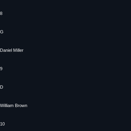
8
G
Daniel Miller
9
D
William Brown
10