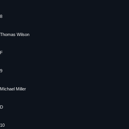
8
Thomas Wilson
F
9
Michael Miller
D
10