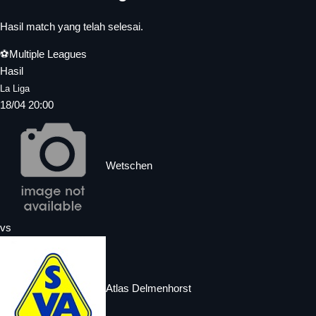
Hasil match yang telah selesai.
⚽
Multiple Leagues
Hasil
La Liga
18/04 20:00
Wetschen
vs
Atlas Delmenhorst