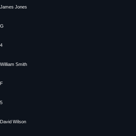
James Jones
G
4
William Smith
F
5
David Wilson