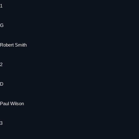
1
G
Robert Smith
2
D
Paul Wilson
3