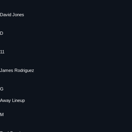
David Jones
D
11
James Rodriguez
G
Away Lineup
M