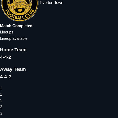
Tiverton Town
Match Completed
Lineups
Lineup available
Home Team
4-4-2
Away Team
4-4-2
1
1
1
2
3