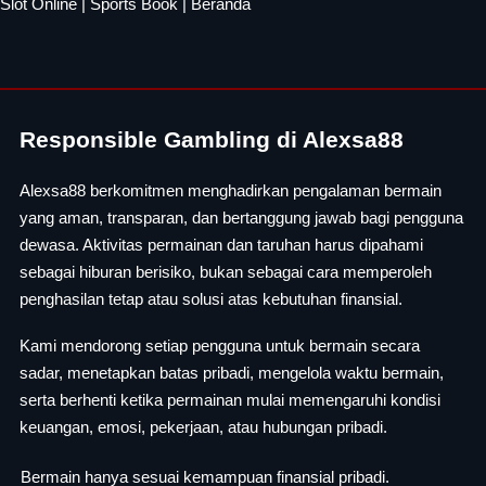
Slot Online
|
Sports Book
|
Beranda
Responsible Gambling di Alexsa88
Alexsa88 berkomitmen menghadirkan pengalaman bermain
yang aman, transparan, dan bertanggung jawab bagi pengguna
dewasa. Aktivitas permainan dan taruhan harus dipahami
sebagai hiburan berisiko, bukan sebagai cara memperoleh
penghasilan tetap atau solusi atas kebutuhan finansial.
Kami mendorong setiap pengguna untuk bermain secara
sadar, menetapkan batas pribadi, mengelola waktu bermain,
serta berhenti ketika permainan mulai memengaruhi kondisi
keuangan, emosi, pekerjaan, atau hubungan pribadi.
Bermain hanya sesuai kemampuan finansial pribadi.