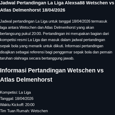
Jadwal Pertandingan La Liga Alexsa88 Wetschen vs
Atlas Delmenhorst 18/04/2026
Jadwal pertandingan La Liga untuk tanggal 18/04/2026 termasuk
laga antara Wetschen dan Atlas Delmenhorst yang akan
berlangsung pukul 20:00. Pertandingan ini merupakan bagian dari
kompetisi resmi La Liga dan masuk dalam jadwal pertandingan
sepak bola yang menarik untuk diikuti. Informasi pertandingan
disajikan sebagai referensi bagi penggemar sepak bola dan pemain
taruhan olahraga secara bertanggung jawab.
Informasi Pertandingan Wetschen vs
Atlas Delmenhorst
Kompetisi: La Liga
Tanggal: 18/04/2026
Waktu Kickoff: 20:00
Tim Tuan Rumah: Wetschen