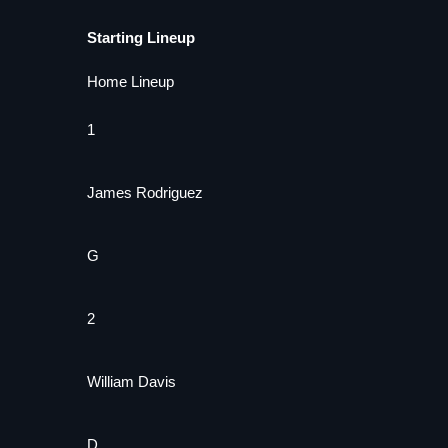
Starting Lineup
Home Lineup
1
James Rodriguez
G
2
William Davis
D