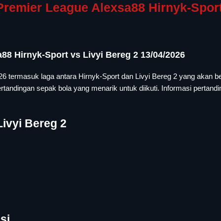
remier League Alexsa88 Hirnyk-Sport 
8 Hirnyk-Sport vs Livyi Bereg 2 13/04/2026
6 termasuk laga antara Hirnyk-Sport dan Livyi Bereg 2 yang akan be
andingan sepak bola yang menarik untuk diikuti. Informasi pertandi
Livyi Bereg 2
si