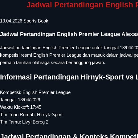
Jadwal Pertandingan English P
13.04.2026
Sports Book
Jadwal Pertandingan English Premier League Alexsa8
Jadwal pertandingan English Premier League untuk tanggal 13/04/202
kompetisi resmi English Premier League dan masuk dalam jadwal pert
pemain taruhan olahraga secara bertanggung jawab.
Informasi Pertandingan Hirnyk-Sport vs 
Kompetisi: English Premier League
Tanggal: 13/04/2026
Waktu Kickoff: 17:45
Tim Tuan Rumah: Hirnyk-Sport
Tim Tamu: Livyi Bereg 2
Jadwal Pertandingan & Konteks Kompeti