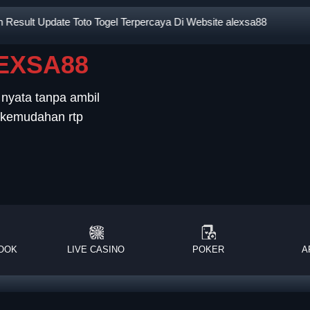
o Togel Terpercaya Di Website alexsa88
EXSA88
yata tanpa ambil
 kemudahan rtp
OOK
LIVE CASINO
POKER
A