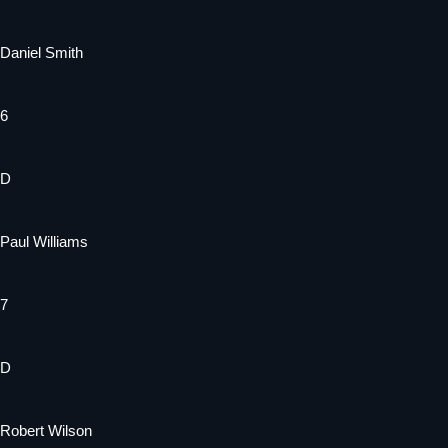
Daniel Smith
6
D
Paul Williams
7
D
Robert Wilson