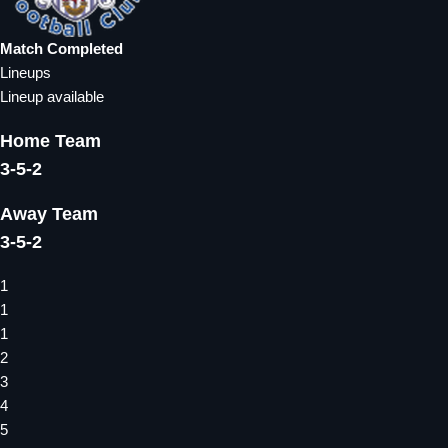
Match Completed
Lineups
Lineup available
Home Team
3-5-2
Away Team
3-5-2
1
1
1
2
3
4
5