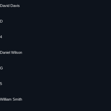
David Davis
D
4
Daniel Wilson
G
5
William Smith