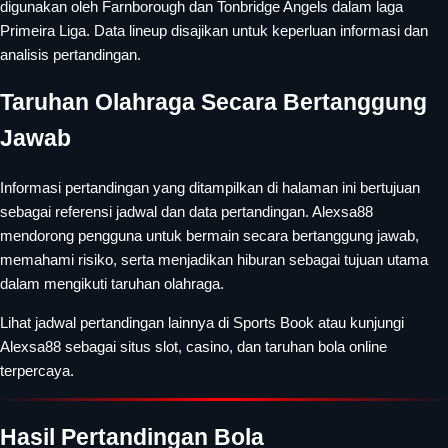
digunakan oleh Farnborough dan Tonbridge Angels dalam laga
Primeira Liga. Data lineup disajikan untuk keperluan informasi dan
analisis pertandingan.
Taruhan Olahraga Secara Bertanggung
Jawab
Informasi pertandingan yang ditampilkan di halaman ini bertujuan
sebagai referensi jadwal dan data pertandingan. Alexsa88
mendorong pengguna untuk bermain secara bertanggung jawab,
memahami risiko, serta menjadikan hiburan sebagai tujuan utama
dalam mengikuti taruhan olahraga.
Lihat jadwal pertandingan lainnya di
Sports Book
atau kunjungi
Alexsa88
sebagai situs slot, casino, dan taruhan bola online
terpercaya.
Hasil Pertandingan Bola