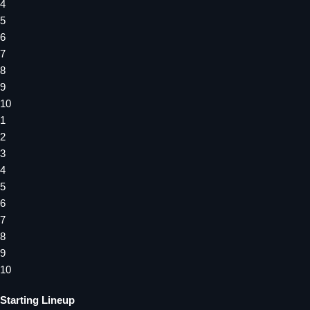
4
5
6
7
8
9
10
1
2
3
4
5
6
7
8
9
10
Starting Lineup