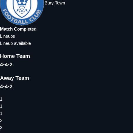
Bury Town
Match Completed
Lineups
Lineup available
Home Team
4-4-2
Away Team
4-4-2
1
1
1
2
3